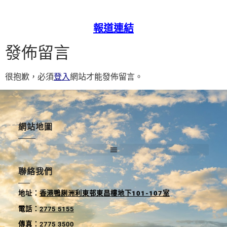
報道連結
發佈留言
很抱歉，必須
登入
網站才能發佈留言。
網站地圖
聯絡我們
地
址
：
香港鴨脷洲利東邨東昌樓地下
101-107
室
電話
：
2775 5155
傳真
：2775 3500