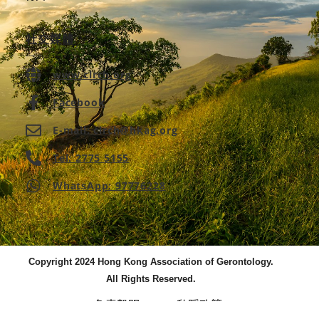
社交媒體
www.clrch.org
Facebook
E-mail: clrch@hkag.org
Tel: 2775 5155
WhatsApp: 97776228
Copyright 2024 Hong Kong Association of Gerontology.
All Rights Reserved.
免責聲明
私隠政策