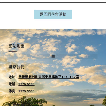
返回同學會活動
網站地圖
聯絡我們
地
址
：
香港鴨脷洲利東邨東昌樓地下
101-107
室
電話
：
2775 5155
傳真
：2775 3500
社交媒體